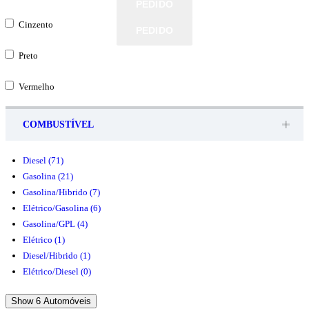
PEDIDO
PEDIDO
Cinzento
PEDIDO
PEDIDO
Preto
Vermelho
COMBUSTÍVEL
Diesel
(71)
Gasolina
(21)
Gasolina/Hibrido
(7)
Elétrico/Gasolina
(6)
Gasolina/GPL
(4)
Elétrico
(1)
Diesel/Hibrido
(1)
Elétrico/Diesel
(0)
Show
6
Automóveis