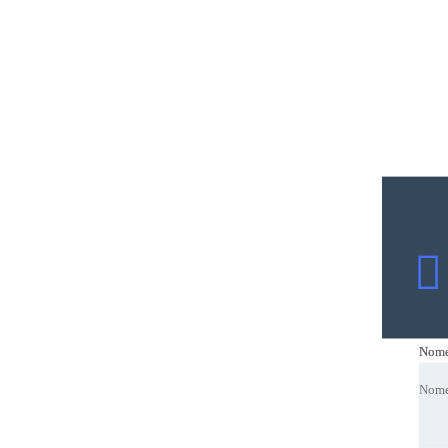
Nom
Nom
Nom
Nom
Emai
Emai