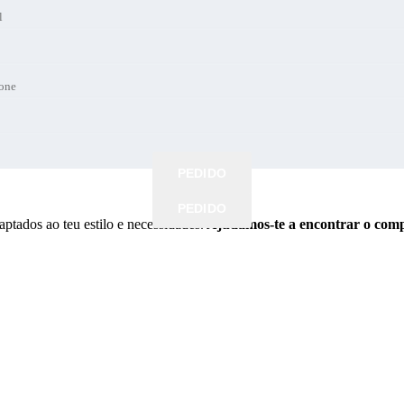
l
l
fone
fone
fone
fone
r altura
r altura
PEDIDO
PEDIDO
PEDIDO
PEDIDO
tados ao teu estilo e necessidades.
Ajudamos-te a encontrar o compa