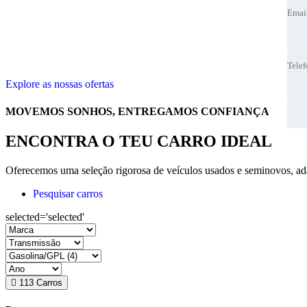
Emai
Emai
Tele
Tele
Tele
Tele
Explore as nossas ofertas
Melho
Melho
MOVEMOS SONHOS, ENTREGAMOS CONFIANÇA
ENCONTRA O TEU CARRO IDEAL
Oferecemos uma seleção rigorosa de veículos usados e seminovos, adap
Pesquisar carros
selected='selected'
113
Carros