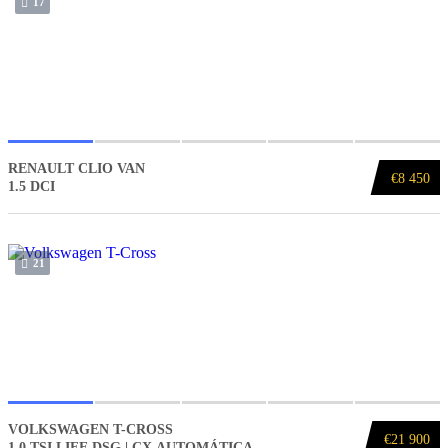
17
RENAULT CLIO VAN
€8 450
1.5 DCI
21
VOLKSWAGEN T-CROSS
€21 900
1.0 TSI LIFE DSG | CX.AUTOMÁTICA