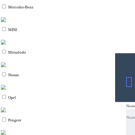
Mercedes-Benz
MINI
Mitsubishi
Nissan
Opel
Nom
Nom
Nom
Nom
Peugeot
Emai
Emai