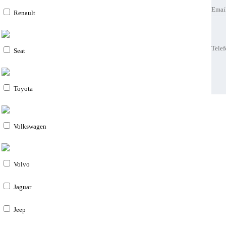
Emai
Emai
Renault
Tele
Tele
Tele
Tele
Seat
Melho
Melho
Toyota
Volkswagen
Volvo
Jaguar
Jeep