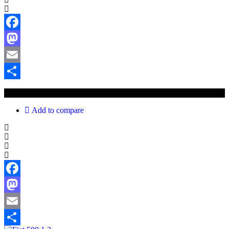
Facebook
Mastodon
Email
Share
€15 900
Add to compare
Facebook
Mastodon
Email