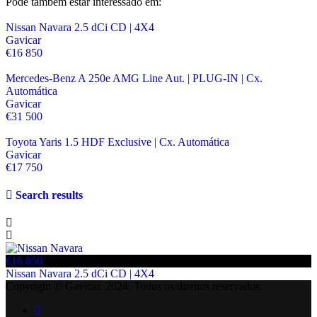
Pode também estar interessado em:
Nissan Navara 2.5 dCi CD | 4X4
Gavicar
€16 850
Mercedes-Benz A 250e AMG Line Aut. | PLUG-IN | Cx.
Automática
Gavicar
€31 500
Toyota Yaris 1.5 HDF Exclusive | Cx. Automática
Gavicar
€17 750
Search results
€16 850
€
Nissan Navara 2.5 dCi CD | 4X4
M
Copyright © Gavicar. 2024. Todos os direitos reservados.