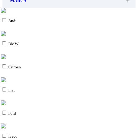
MARCA
Audi
BMW
Citröen
Fiat
Ford
Iveco