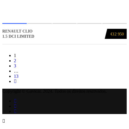
RENAULT CLIO
€12 950
1.5 DCI LIMITED
1
2
3
…
13
Copyright © Gavicar. 2024. Todos os direitos reservados.