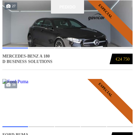
ESPECIAL
27
PEDIDO
PEDIDO
MERCEDES-BENZ A 180
€24 750
D BUSINESS SOLUTIONS
ESPECIAL
30
FORD PUMA