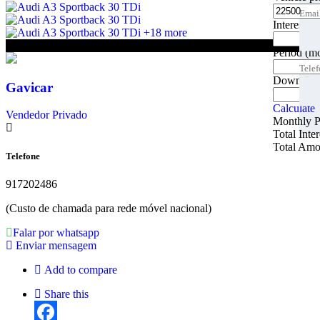
Emai
Emai
Interest ra
+18 more
Tele
€22 500
Period
(m
Tele
Tele
Down Pa
Gavicar
Melho
Calculate
Vendedor Privado
Monthly 
Total Inte
Total Amo
Telefone
917202486
(Custo de chamada para rede móvel nacional)
Falar por whatsapp
Enviar mensagem
Add to compare
Share this