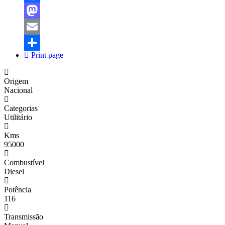
Facebook
Mastodon
Email
Print page
Share
Origem
Nacional
Categorias
Utilitário
Kms
95000
Combustível
Diesel
Potência
116
Transmissão