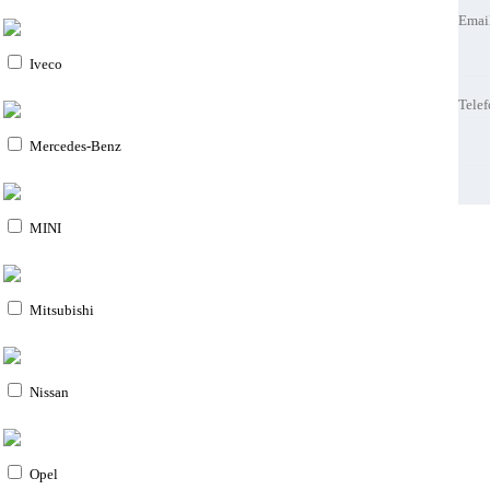
Emai
Emai
Tele
Tele
Iveco
Tele
Tele
Mercedes-Benz
Melho
Melho
MINI
Mitsubishi
Nissan
Opel