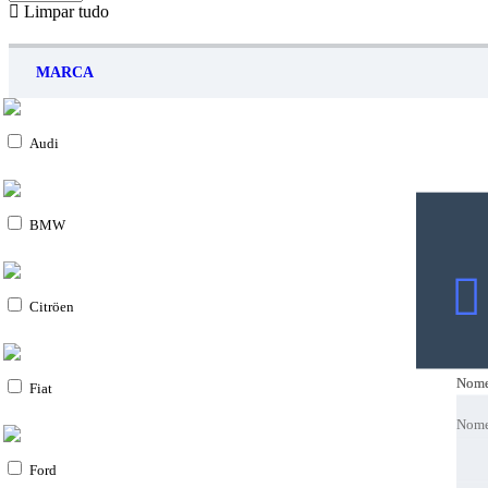
Limpar tudo
MARCA
Audi
BMW
Citröen
Nom
Nom
Fiat
Nom
Nom
Emai
Emai
Ford