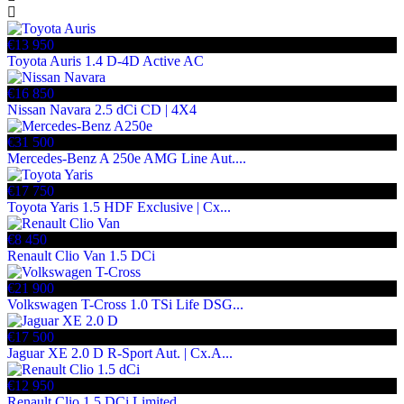
€13 950
Toyota Auris 1.4 D-4D Active AC
€16 850
Nissan Navara 2.5 dCi CD | 4X4
€31 500
Mercedes-Benz A 250e AMG Line Aut....
€17 750
Toyota Yaris 1.5 HDF Exclusive | Cx...
€8 450
Renault Clio Van 1.5 DCi
€21 900
Volkswagen T-Cross 1.0 TSi Life DSG...
€17 500
Jaguar XE 2.0 D R-Sport Aut. | Cx.A...
€12 950
Renault Clio 1.5 DCi Limited