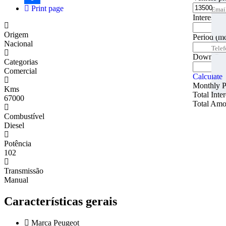
Print page
Emai
Emai
Share
Interest ra
Tele
Origem
Period
(m
Nacional
Tele
Tele
Down Pa
Categorias
Melho
Comercial
Calculate
Monthly 
Kms
Total Inte
67000
Total Amo
Combustível
Diesel
Potência
102
Transmissão
Manual
Características gerais
Marca
Peugeot