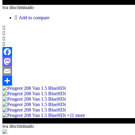
€13 500
iva discriminado
Add to compare
Facebook
Mastodon
Email
Share
+11 more
€13 500
iva discriminado