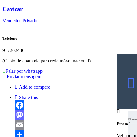
Gavicar
Vendedor Privado
Telefone
917202486
(Custo de chamada para rede móvel nacional)
Falar por whatsapp
Enviar mensagem
Add to compare
Share this
Nom
Facebook
Nom
Nom
Financing c
Mastodon
Emai
Email
Vehicle p