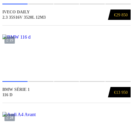
IVECO DAILY
€29 850
2.3 35S16V 3520L 12M3
25
BMW SÉRIE 1
€13 950
116 D
28