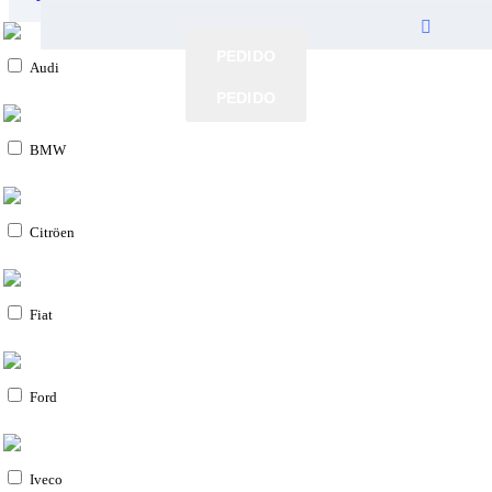
PEDIDO
PEDIDO
Audi
PEDIDO
PEDIDO
BMW
Citröen
Fiat
Ford
Iveco