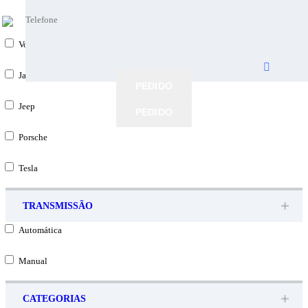
Telefone
Telefone
Volvo
Melhor altura
Melhor altura
Jaguar
PEDIDO
PEDIDO
Jeep
PEDIDO
PEDIDO
Porsche
Tesla
TRANSMISSÃO
Automática
Manual
CATEGORIAS