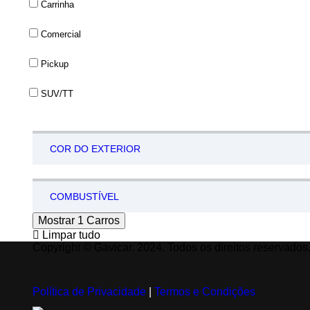
Carrinha
Comercial
Pickup
SUV/TT
COR DO EXTERIOR
COMBUSTÍVEL
Mostrar
1
Carros
Limpar tudo
Copyright © Gavicar. 2024. Todos os direitos reservados
Política de Privacidade
|
Termos e Condições