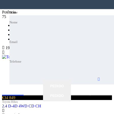
Potência
Nome
Nome
75
Nome
Nome
Email
Email
Add to compare
Share this
Email
Email
19
Telefone
Telefone
Telefone
Telefone
Melhor altura
Melhor altura
PEDIDO
PEDIDO
PEDIDO
PEDIDO
€34 849
Toyota Hilux
2.4 D-4D 4WD CD CH