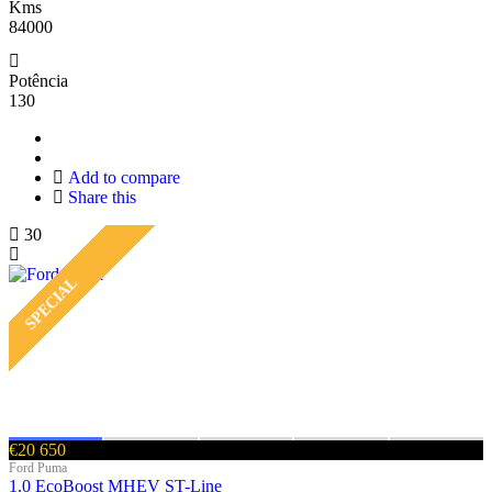
Kms
84000
Potência
130
Add to compare
Share this
30
SPECIAL
€20 650
Ford Puma
1.0 EcoBoost MHEV ST-Line