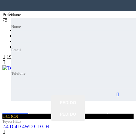
Potência
Nome
Nome
75
Nome
Nome
Email
Email
Add to compare
Share this
Email
Email
19
Telefone
Telefone
Telefone
Telefone
Melhor altura
Melhor altura
PEDIDO
PEDIDO
PEDIDO
PEDIDO
€34 849
Toyota Hilux
2.4 D-4D 4WD CD CH