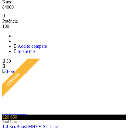
Kms
84000
Potência
130
Add to compare
Share this
30
SPECIAL
€20 650
Ford Puma
1.0 EcoBoost MHEV ST-Line